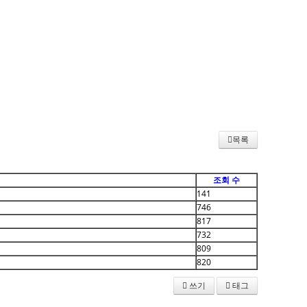
목록
조회 수
141
746
817
732
809
820
쓰기
태그