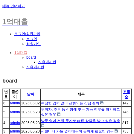
메뉴 건너뛰기
1억대출
로그인/회원가입
로그인
회원가입
1억대출
board
자유게시판
자유게시판
board
번
글쓴
조회
날짜
제목
호
이
수
6
admin
2026.06.02
복잡한 입력 없이 진행되는 상담 절차
142
무직자, 주부 등 상황에 맞는 가능 여부를 확인하고
5
admin
2025.05.23
746
싶은 경우
방문 없이 전화·문자로 빠른 상담을 받고 싶은 경우
4
admin
2025.05.23
817
3
admin
2025.05.23
생활비나 카드 결제대금이 급하게 필요한 경우
733