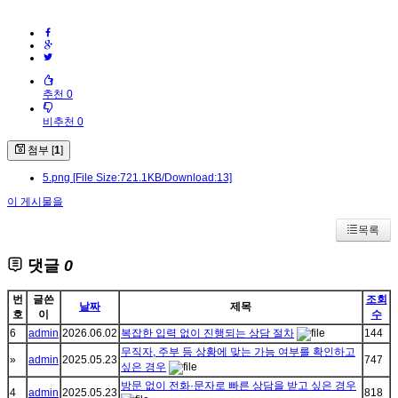
추천 0
비추천 0
첨부 [
1
]
5.png
[File Size:721.1KB/Download:13]
이 게시물을
목록
댓글
0
번
글쓴
조회
날짜
제목
호
이
수
6
admin
2026.06.02
복잡한 입력 없이 진행되는 상담 절차
144
무직자, 주부 등 상황에 맞는 가능 여부를 확인하고
»
admin
2025.05.23
747
싶은 경우
방문 없이 전화·문자로 빠른 상담을 받고 싶은 경우
4
admin
2025.05.23
818