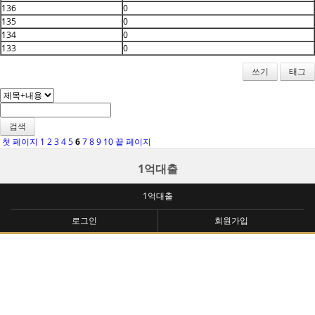
136
0
135
0
134
0
133
0
쓰기
태그
검색
첫 페이지
1
2
3
4
5
6
7
8
9
10
끝 페이지
1억대출
1억대출
로그인
회원가입